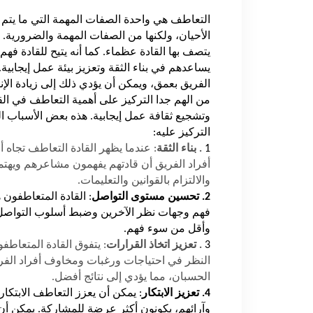
التعاطف هي واحدة الصفات المهمة التي ما يتم ت
الأحيان، ولكنها من الصفات المهمة والضرورية. 
يتصف بها القادة عظماء. كما أنه يتيح للقادة 
يساعدهم في بناء الثقة وتعزيز بيئة عمل إيجابية.
الفريق بعمق، ويمكن أن يؤدي ذلك إلى زيادة الإن
من الهم جدا التركيز على أهمية التعاطف في القي
وتشجيع ثقافة عمل إيجابية. هذه بعض الأسباب الت
التركيز عليه:
1
. بناء الثقة
: عندما يظهر القادة التعاطف تجاه أف
أفراد الفريق أن قادتهم يفهمون مشاعرهم ويهتم
والالتزام بالقوانين والتعليمات.
2. تحسين مستوى التواصل
: القادة المتعاطفون
فهم وجهات نظر الآخرين وضبط أسلوب التواصل ا
وأقل من سوء فهم.
3
. تعزيز اتخاذ القرارات
: يتفوق القادة المتعاط
النظر في احتياجات ورغبات ومخاوف أفراد الفري
الحسبان، مما يؤدي إلى نتائج أفضل.
4. تعزيز الابتكار
: يمكن أن يعزز التعاطف الابتكار
وآرائهم، يكونون أكثر عرضة للمشاركة. يمكن أن