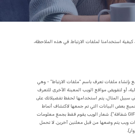
 كيفية استخدامنا لملفات الارتباط. في هذه الملاحظة،
بإنشاء ملفات تعرف باسم "ملفات الارتباط" - وهي
ة، أو لتفويض مواقع الويب المعينة الأخرى للتعرف
لى سبيل المثال، يتم استخدامها لحفظ تفضيلاتك على
ميع بعض البيانات التي تم جمعها لاكتشاف أنماط
التصفح والموقع التقريبي لتحسين تجربة المستخدم. قد تحتوي بعض المواقع أيضًا على صور تُعرف باسم "شعار الويب" (أو "صور GIF شفافة"). شعار الويب يقوم فقط بجمع معلومات
ات ويب يتم وضعها من قبل معلنين آخرين. لا تحمل
ر).