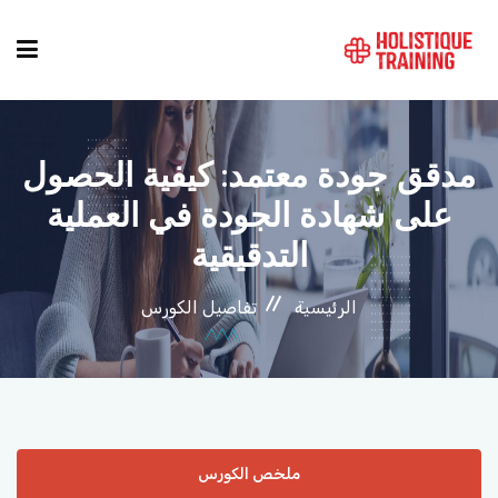
دليل الدورات
مدقق جودة معتمد: كيفية الحصول
على شهادة الجودة في العملية
المواقع
التدقيقية
التصنيفات
الرئيسية
تفاصيل الكورس
من نحن
أنماط الكورسات
ملخص الكورس