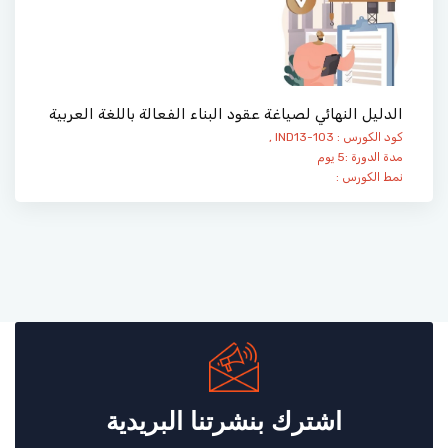
الدليل النهائي لصياغة عقود البناء الفعالة باللغة العربية
كود الكورس : IND13-103 ,
مدة الدورة :5 يوم
نمط الكورس :
اشترك بنشرتنا البريدية