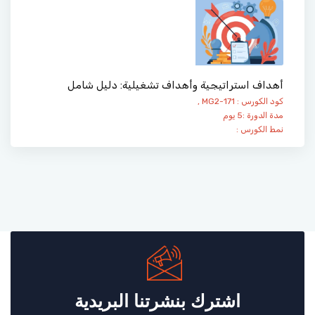
أهداف استراتيجية وأهداف تشغيلية: دليل شامل
كود الكورس : MG2-171 ,
مدة الدورة :5 يوم
نمط الكورس :
اشترك بنشرتنا البريدية