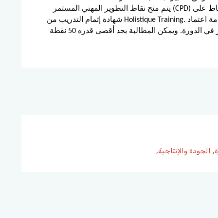
يتم منح نقاط التطوير المهني المستمر (CPD) لهذه الدورة من خلال شهاداتنا، وستظهر هذه النقاط على
شهادة إتمام التدريب من Holistique Training. ووفقًا لمعايير خدمة اعتماد CPD، يتم منح نقطة CPD واحدة
عن كل ساعة حضور في الدورة. ويمكن المطالبة بحد أقصى قدره 50 نقطة CPD لأي دورة واحدة نقدمها
ة
,
الجودة والإنتاجية
,