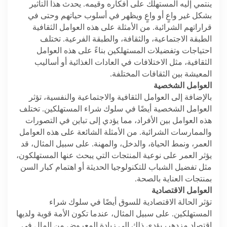
ينتمي إليه المستهلك على أفكاره وقيمه. يحدث هذا التأثير
بشكل غير واعٍ أو واعٍ ويظهر في أسلوب حياتهم وحتى في
قراراتهم الشرائية. من الأمثلة على هذه العوامل الثقافية
الطبقة الاجتماعية، والثقافة، والطبقة الفرعية. تختلف
احتياجات وتفضيلات المستهلكين بناءً على هذه العوامل
الثقافية، مثل الاختلافات في العادات الغذائية أو أساليب
المعيشة بين الثقافات المختلفة.
العوامل الشخصية
بالإضافة إلى العوامل الثقافية والاجتماعية والنفسية، تؤثر
العوامل الشخصية أيضًا في سلوك شراء المستهلكين. تختلف
هذه العوامل بين الأفراد، مما يؤدي إلى تباين في التصورات
والممارسات الشرائية. من الأمثلة الشائعة على هذه العوامل
العمر، ونمط الحياة، والدخل، والمهنة. على سبيل المثال، قد
يؤثر العمر على نوعية المنتجات التي يبحث عنها المستهلكون،
مثل تفضيل الشباب للتكنولوجيا الحديثة أو اهتمام كبار السن
بمنتجات العناية بالصحة.
العوامل الاقتصادية
تؤثر الحالة الاقتصادية للسوق أيضًا في سلوك شراء
المستهلكين. على سبيل المثال، عندما تكون الأمة قوية ولديها
اقتصاد مزدهر، يؤدي ذلك إلى زيادة المعروض من المال في