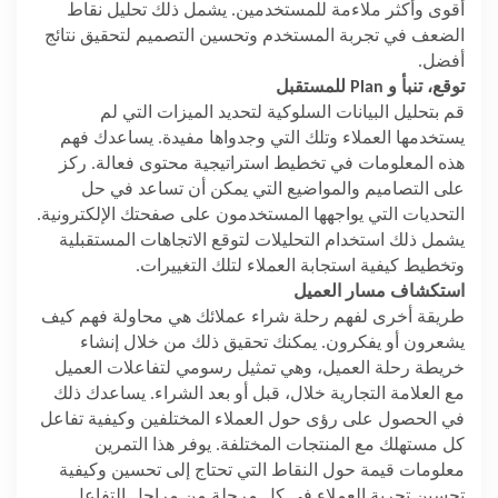
أقوى وأكثر ملاءمة للمستخدمين. يشمل ذلك تحليل نقاط
الضعف في تجربة المستخدم وتحسين التصميم لتحقيق نتائج
أفضل.
توقع، تنبأ و
Plan
للمستقبل
قم بتحليل البيانات السلوكية لتحديد الميزات التي لم
يستخدمها العملاء وتلك التي وجدواها مفيدة. يساعدك فهم
هذه المعلومات في تخطيط استراتيجية محتوى فعالة. ركز
على التصاميم والمواضيع التي يمكن أن تساعد في حل
التحديات التي يواجهها المستخدمون على صفحتك الإلكترونية.
يشمل ذلك استخدام التحليلات لتوقع الاتجاهات المستقبلية
وتخطيط كيفية استجابة العملاء لتلك التغييرات.
استكشاف مسار العميل
طريقة أخرى لفهم رحلة شراء عملائك هي محاولة فهم كيف
يشعرون أو يفكرون. يمكنك تحقيق ذلك من خلال إنشاء
خريطة رحلة العميل، وهي تمثيل رسومي لتفاعلات العميل
مع العلامة التجارية خلال، قبل أو بعد الشراء. يساعدك ذلك
في الحصول على رؤى حول العملاء المختلفين وكيفية تفاعل
كل مستهلك مع المنتجات المختلفة. يوفر هذا التمرين
معلومات قيمة حول النقاط التي تحتاج إلى تحسين وكيفية
تحسين تجربة العملاء في كل مرحلة من مراحل التفاعل.