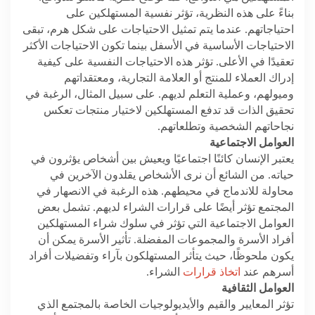
بناءً على هذه النظرية، تؤثر نفسية المستهلكين على
احتياجاتهم. عندما يتم تمثيل الاحتياجات على شكل هرم، تبقى
الاحتياجات الأساسية في الأسفل بينما تكون الاحتياجات الأكثر
تعقيدًا في الأعلى. تؤثر هذه الاحتياجات النفسية على كيفية
إدراك العملاء للمنتج أو العلامة التجارية، ومعتقداتهم
وميولهم، وعملية التعلم لديهم. على سبيل المثال، الرغبة في
تحقيق الذات قد تدفع المستهلكين لاختيار منتجات تعكس
نجاحاتهم الشخصية وتطلعاتهم.
العوامل الاجتماعية
يعتبر الإنسان كائنًا اجتماعيًا ويعيش بين أشخاص يؤثرون في
حياته. من الشائع أن نرى الأشخاص يقلدون الآخرين في
محاولة للاندماج في محيطهم. هذه الرغبة في الانصهار في
المجتمع تؤثر أيضًا على قرارات الشراء لديهم. تشمل بعض
العوامل الاجتماعية التي تؤثر في سلوك شراء المستهلكين
أفراد الأسرة والمجموعات المفضلة. تأثير الأسرة يمكن أن
يكون ملحوظًا، حيث يتأثر المستهلكون بآراء وتفضيلات أفراد
أسرهم عند
اتخاذ قرارات
الشراء.
العوامل الثقافية
تؤثر المعايير والقيم والأيديولوجيات الخاصة بالمجتمع الذي