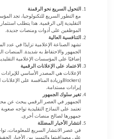
التحول السريع نحو الرقمنة
مع التطور السريع للتكنولوجيا، تجد الم
التقليدية إلى الرقمية. هذا يتطلب استثمار
الموظفين على أدوات ومنصات جديدة
.
التنافسية العالية
تشهد الصناعة الإعلامية تزايدًا في عدد 
الجمهور والاحتفاظ به شديدة. المنصات ا
إضافيًا على المؤسسات الإعلامية التقليدية
الاعتماد على الإعلانات الرقمية
الإعلانات هي المصدر الأساسي للإيرادات ف
Blockers)
وزيادة المنافسة على الإعلانات
إيرادات مستدامة
.
تغير سلوك الجمهور
الجمهور في العصر الرقمي يبحث عن مح
تعتمد على النماذج التقليدية تواجه صعوبة
جمهورها لصالح منصات أخرى
.
انتشار الأخبار المضللة
في عصر الانتشار السريع للمعلومات، تواجه
على مصداقيتها والتمييز بين الأخبار الحقي