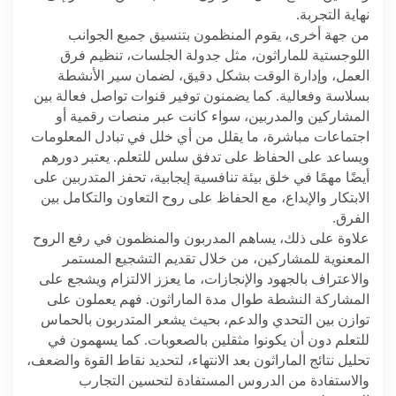
نهاية التجربة
.
من جهة أخرى، يقوم المنظمون بتنسيق جميع الجوانب
اللوجستية للماراثون، مثل جدولة الجلسات، تنظيم فرق
العمل، وإدارة الوقت بشكل دقيق، لضمان سير الأنشطة
بسلاسة وفعالية. كما يضمنون توفير قنوات تواصل فعالة بين
المشاركين والمدربين، سواء كانت عبر منصات رقمية أو
اجتماعات مباشرة، ما يقلل من أي خلل في تبادل المعلومات
ويساعد على الحفاظ على تدفق سلس للتعلم. يعتبر دورهم
أيضًا مهمًا في خلق بيئة تنافسية إيجابية، تحفز المتدربين على
الابتكار والإبداع، مع الحفاظ على روح التعاون والتكامل بين
الفرق
.
علاوة على ذلك، يساهم المدربون والمنظمون في رفع الروح
المعنوية للمشاركين، من خلال تقديم التشجيع المستمر
والاعتراف بالجهود والإنجازات، ما يعزز الالتزام ويشجع على
المشاركة النشطة طوال مدة الماراثون. فهم يعملون على
توازن بين التحدي والدعم، بحيث يشعر المتدربون بالحماس
للتعلم دون أن يكونوا مثقلين بالصعوبات. كما يسهمون في
تحليل نتائج الماراثون بعد الانتهاء، لتحديد نقاط القوة والضعف،
والاستفادة من الدروس المستفادة لتحسين التجارب