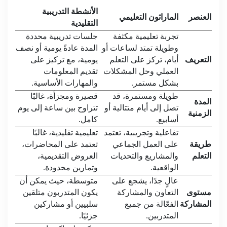
الأنشطة التدريبية
العنصر
الماراثون التعليمي
التقليدية
تجربة تعليمية مكثفة
جلسات تدريبية محددة
وطويلة تمتد لساعات أو
المدة عادةً يومية أو نصف
التعريف
أيام، تركز على التعلم
يومية، مع تركيز على
العملي وحل المشكلات
تقديم المعلومات
بشكل مستمر
.
والمهارات الأساسية
.
طويلة ومستمرة، قد
قصيرة ومجزأة، غالبًا
المدة
تصل إلى أيام متتالية أو
تتراوح بين ساعة إلى يوم
الزمنية
أسابيع
.
كامل
.
تفاعلية وتجريبية، تعتمد
تعليمية تقليدية، غالبًا
طريقة
على العمل الجماعي
تعتمد على المحاضرات،
التعلم
والمشاريع والتحديات
العروض التقديمية،
الواقعية
.
وتمارين محدودة
.
عالٍ جدًا، يشجع على
متوسطة، حيث يمكن أن
مستوى
التعاون والمشاركة
يكون المتدربون متلقين
المشاركة
الفعّالة من جميع
سلبيين أو مشاركين
المتدربين
.
جزئيًا
.