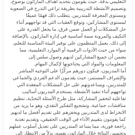
التعليمي بدقة، حيث يقومون بتحديد أهداف الماراثون بوضوح،
وتصميم الأنشطة التدريبية بطريقة تراعي التدرج في الصعوبة
ومستوى المعرفة للمتدربين. يتطلب ذلك فهمًا عميقًا
لمستوى المشاركين، وتوقع العقبات التي قد تواجههم أثناء
حل المشكلات أو العمل ضمن فرق، ما يجعل القدرة على
التكيف والمرونة سمة أساسية في إدارة الماراثون. بالإضافة
إلى ذلك، يعمل المنظمون على توفير البيئة المناسبة للتعلم،
سواء من حيث الأدوات الرقمية أو الموارد التعليمية، مما
يضمن أن جميع المشاركين لديهم وصول سلس إلى
المعلومات والمواد التي يحتاجونها لإكمال المهام
.
أما المدربون، فيكون دورهم مركّزًا على التوجيه المباشر
والإشراف المستمر، حيث يقدمون الدعم الفردي والجماعي
للمتدربين، ويساعدونهم على حل المشكلات المعقدة التي
تواجههم أثناء تنفيذ الأنشطة. يستخدم المدربون أساليب
تفاعلية لتحفيز المشاركة، مثل طرح الأسئلة التحدّية، تنظيم
مناقشات جماعية، وتشجيع التفكير النقدي، وهو ما يزيد من
الانخراط لدى المتدربين ويحفزهم على تقديم أفضل ما لديهم.
كما يقومون بتقييم الأداء في الوقت الحقيقي، وتقديم تغذية
راجعة فورية، مما يساعد المتدربين على تعديل أسلوب عملهم
وتحسين النتائج خلال الماراثون نفسه، بدلاً من الانتظار إلى