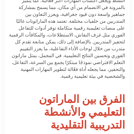
النشط ويجعل اكتساب المهارات أكثر فعالية. كما يتميز
بالمرونة في الانضمام من أي مكان، مما يسمح بمشاركة
جماهير واسعة دون قيود جغرافية، ويعزز التعاون بين
المتدربين من خلفيات مختلفة. تعتمد هذه الماراتونات غالبًا
على منصات تعليمية رقمية متكاملة توفر أدوات للتفاعل
الفوري مثل غرف النقاش، الاستطلاعات، والمكافآت الرقمية
لتحفيز المتدربين. بالإضافة إلى ذلك، يمكن متابعة تقدم كل
متدرب من خلال لوحات الأداء التفاعلية، ما يعزز التقييم
الفوري وتحسين النتائج التعليمية. في المجمل، يمثل ماراتون
التعلم الافتراضي نموذجًا مبتكرًا يجمع بين السرعة، التفاعل،
والتحفيز، مما يجعله أداة فعّالة لتطوير المهارات المهنية
والشخصية في بيئة تعليمية رقمية
.
الفرق بين الماراتون
التعليمي والأنشطة
التدريبية التقليدية