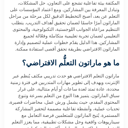
المكثفة بيئة تفاعلية تشجع على التعاون، حل المشكلات،
وتبادل المعرفة بين المشاركين. ومع اعتماد المؤسسات على
التعلم عن بعد، أصبح التخطيط الدقيق لكل مرحلة من مراحل
الماراثون أمرًا حاسمًا لضمان تحقيق أهداف التدريب. يتطلب
التنظيم مراعاة الجوانب اللوجستية، التكنولوجية، والمحتوى
التعليمي لضمان تجربة تعليمية متكاملة وفعّالة لجميع
المشاركين. هذا الدليل يقدّم خطوات عملية لتصميم وإدارة
الماراثون الافتراضي بطريقة تحقق أقصى استفادة ممكنة
.
ما هو ماراتون
التعلُّم الافتراضي
؟
ماراتون التعلم الافتراضي هو حدث تدريبي مكثف يُنظم عبر
الإنترنت ويهدف إلى تطوير مهارات المتدربين في فترة زمنية
محددة، عادة تمتد لعدة ساعات أو أيام متتالية، على غرار
سباق الماراثون. يتميز هذا النوع من التعلم بسرعة وتنوع
المحتوى المقدم، حيث يشمل ورش عمل، محاضرات قصيرة،
تحديات عملية، وأنشطة تفاعلية مصممة لتحفيز المشاركة
المستمرة. يُتيح الماراتون للمتعلمين فرصة التعامل مع
سيناريوهات واقعية وحل مشكلات تطبيقية، مما يعزز التعلم