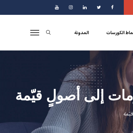
ماط الكورسات
المدونة
مات إلى أصولٍ قيّمة
يّمة