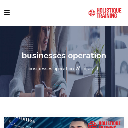
دليل الدورات
businesses operation
المواقع
الرئيسية
businesses operation
التصنيفات
من نحن
أنماط الكورسات