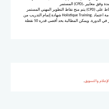
يتم منح نقاط التطوير المهني المستمر (CPD) لهذه الدورة من خلال شهاداتنا، وستظهر هذه النقاط على
شهادة إتمام التدريب من Holistique Training. ووفقًا لمعايير خدمة اعتماد CPD، يتم منح نقطة CPD واحدة
عن كل ساعة حضور في الدورة. ويمكن المطالبة بحد أقصى قدره 50 نقطة CPD لأي دورة واحدة نقدمها
لإعلام والتسويق
,