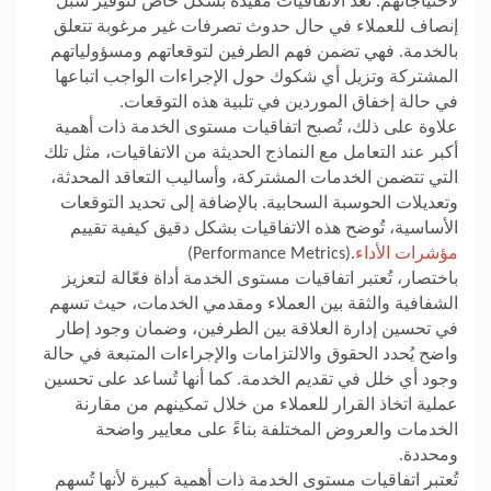
لاحتياجاتهم. تُعد الاتفاقيات مفيدة بشكل خاص لتوفير سبل
إنصاف للعملاء في حال حدوث تصرفات غير مرغوبة تتعلق
بالخدمة. فهي تضمن فهم الطرفين لتوقعاتهم ومسؤولياتهم
المشتركة وتزيل أي شكوك حول الإجراءات الواجب اتباعها
في حالة إخفاق الموردين في تلبية هذه التوقعات
.
علاوة على ذلك، تُصبح اتفاقيات مستوى الخدمة ذات أهمية
أكبر عند التعامل مع النماذج الحديثة من الاتفاقيات، مثل تلك
التي تتضمن الخدمات المشتركة، وأساليب التعاقد المحدثة،
وتعديلات الحوسبة السحابية. بالإضافة إلى تحديد التوقعات
الأساسية، تُوضح هذه الاتفاقيات بشكل دقيق كيفية تقييم
مؤشرات الأداء
(Performance Metrics).
باختصار، تُعتبر اتفاقيات مستوى الخدمة أداة فعّالة لتعزيز
الشفافية والثقة بين العملاء ومقدمي الخدمات، حيث تسهم
في تحسين إدارة العلاقة بين الطرفين، وضمان وجود إطار
واضح يُحدد الحقوق والالتزامات والإجراءات المتبعة في حالة
وجود أي خلل في تقديم الخدمة. كما أنها تُساعد على تحسين
عملية اتخاذ القرار للعملاء من خلال تمكينهم من مقارنة
الخدمات والعروض المختلفة بناءً على معايير واضحة
ومحددة
.
تُعتبر اتفاقيات مستوى الخدمة ذات أهمية كبيرة لأنها تُسهم