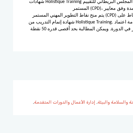
شهادات Holistique Training معتمدة من المجلس البريطاني للتقييم (BAC) وخدمة اعتماد التطوير المهني
يتم منح نقاط التطوير المهني المستمر (CPD) لهذه الدورة من خلال شهاداتنا، وستظهر هذه النقاط على
شهادة إتمام التدريب من Holistique Training. ووفقًا لمعايير خدمة اعتماد CPD، يتم منح نقطة CPD واحدة
عن كل ساعة حضور في الدورة. ويمكن المطالبة بحد أقصى قدره 50 نقطة CPD لأي دورة واحدة نقدمها
 والسلامة والبيئة
,
إدارة الأعمال والدورات المتقدمة
,