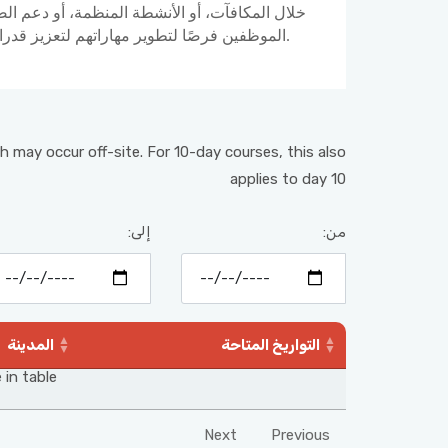
خلال المكافآت، أو الأنشطة المنظمة، أو دعم الص
الموظفين فرصًا لتطوير مهاراتهم لتعزيز قدراتهم وربما الحصول على اعتمادات إضافية.
h may occur off-site. For 10-day courses, this also
applies to day 10
من:
إلى:
التواريخ المتاحة
المدينة
 in table
Next
Previous