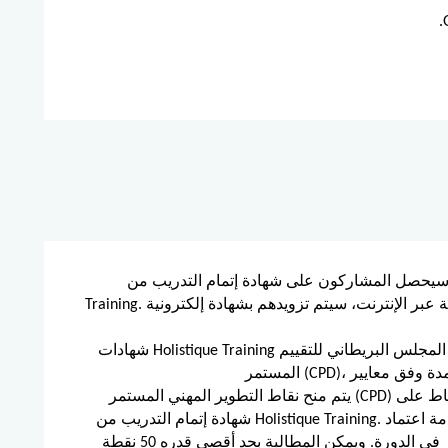
يحصل المشاركون على شهادة إتمام التدريب من Holistique
Training. وبالنسبة للذين يحضرون ويكملون الدورة التدريبية عبر الإنترنت، سيتم تزويدهم بشهادة إلكترونية
شهادات Holistique Training معتمدة من المجلس البريطاني للتقييم (BAC) وخدمة اعتماد التطوير المهني
يتم منح نقاط التطوير المهني المستمر (CPD) لهذه الدورة من خلال شهاداتنا، وستظهر هذه النقاط على
شهادة إتمام التدريب من Holistique Training. ووفقًا لمعايير خدمة اعتماد CPD، يتم منح نقطة CPD واحدة
عن كل ساعة حضور في الدورة. ويمكن المطالبة بحد أقصى قدره 50 نقطة CPD لأي دورة واحدة نقدمها