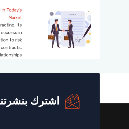
 In Today's
Market
racting, its
r success in
ion to risk
 contracts,
lationships.
اشترك بنشرتنا 