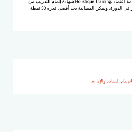
شهادة إتمام التدريب من Holistique Training. ووفقًا لمعايير خدمة اعتماد CPD، يتم منح نقطة CPD واحدة
عن كل ساعة حضور في الدورة. ويمكن المطالبة بحد أقصى قدره 50 نقطة CPD لأي دورة واحدة نقدمها
نونية
,
القيادة والإدارة
,