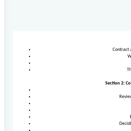
Contract 
W
Th
Section 2: C
Review
Decidi