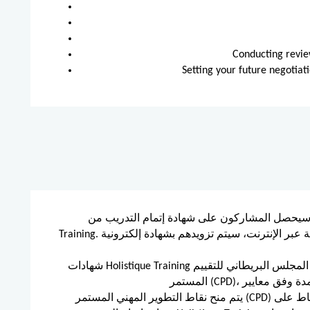
Conducting revie
Setting your future negotia
يحصل المشاركون على شهادة إتمام التدريب من Holistique
Training. وبالنسبة للذين يحضرون ويكملون الدورة التدريبية عبر الإنترنت، سيتم تزويدهم بشهادة إلكترونية
شهادات Holistique Training معتمدة من المجلس البريطاني للتقييم (BAC) وخدمة اعتماد التطوير المهني
يتم منح نقاط التطوير المهني المستمر (CPD) لهذه الدورة من خلال شهاداتنا، وستظهر هذه النقاط على