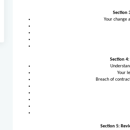
Section 
Your change 
Section 4
Understand
Your l
Breach of contrac
Section 5: Re