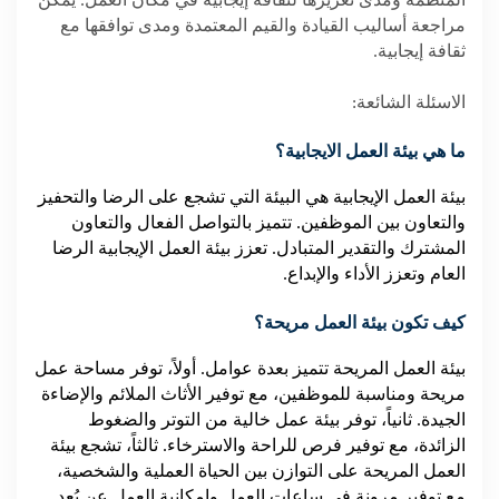
المنظمة ومدى تعزيزها لثقافة إيجابية في مكان العمل. يمكن
مراجعة أساليب القيادة والقيم المعتمدة ومدى توافقها مع
ثقافة إيجابية.
الاسئلة الشائعة:
ما هي بيئة العمل الايجابية؟
بيئة العمل الإيجابية هي البيئة التي تشجع على الرضا والتحفيز
والتعاون بين الموظفين. تتميز بالتواصل الفعال والتعاون
المشترك والتقدير المتبادل. تعزز بيئة العمل الإيجابية الرضا
العام وتعزز الأداء والإبداع.
كيف تكون بيئة العمل مريحة؟
بيئة العمل المريحة تتميز بعدة عوامل. أولاً، توفر مساحة عمل
مريحة ومناسبة للموظفين، مع توفير الأثاث الملائم والإضاءة
الجيدة. ثانياً، توفر بيئة عمل خالية من التوتر والضغوط
الزائدة، مع توفير فرص للراحة والاسترخاء. ثالثاً، تشجع بيئة
العمل المريحة على التوازن بين الحياة العملية والشخصية،
مع توفير مرونة في ساعات العمل وإمكانية العمل عن بُعد.