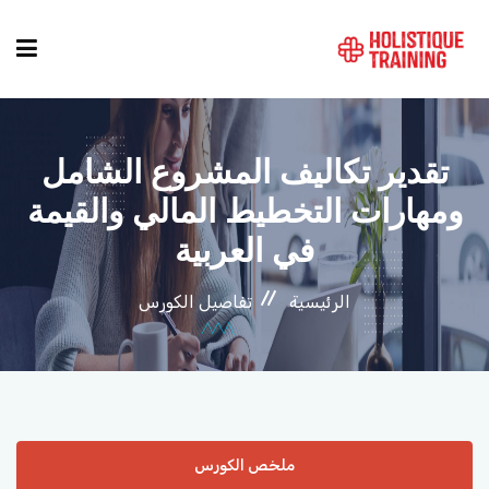
دليل الدورات
تقدير تكاليف المشروع الشامل
ومهارات التخطيط المالي والقيمة
المواقع
في العربية
التصنيفات
الرئيسية
تفاصيل الكورس
من نحن
أنماط الكورسات
ملخص الكورس