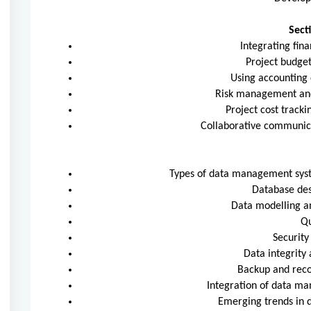
Sect
Integrating fin
Project budget
Using accounting 
Risk management and 
Project cost track
Collaborative communic
Types of data management syst
Database des
Data modelling 
Qu
Securit
Data integrity
Backup and reco
Integration of data m
Emerging trends in 