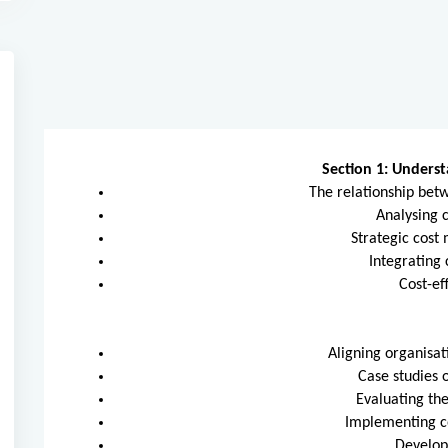
Section 1: Unders
The relationship be
Analysing 
Strategic cost
Integrating 
Cost-ef
Aligning organisa
Case studies 
Evaluating the
Implementing co
Develop