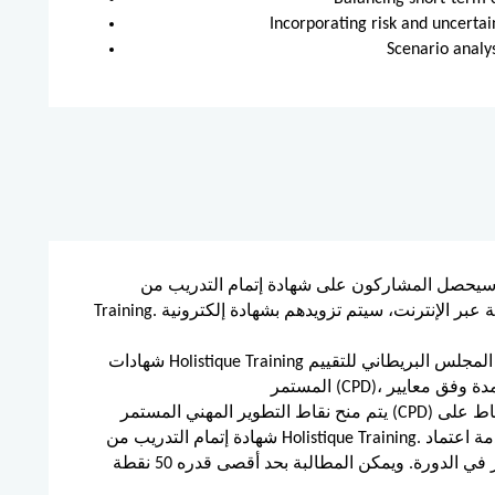
Incorporating risk and uncertai
Scenario analys
يحصل المشاركون على شهادة إتمام التدريب من Holistique
Training. وبالنسبة للذين يحضرون ويكملون الدورة التدريبية عبر الإنترنت، سيتم تزويدهم بشهادة إلكترونية
شهادات Holistique Training معتمدة من المجلس البريطاني للتقييم (BAC) وخدمة اعتماد التطوير المهني
يتم منح نقاط التطوير المهني المستمر (CPD) لهذه الدورة من خلال شهاداتنا، وستظهر هذه النقاط على
شهادة إتمام التدريب من Holistique Training. ووفقًا لمعايير خدمة اعتماد CPD، يتم منح نقطة CPD واحدة
عن كل ساعة حضور في الدورة. ويمكن المطالبة بحد أقصى قدره 50 نقطة CPD لأي دورة واحدة نقدمها