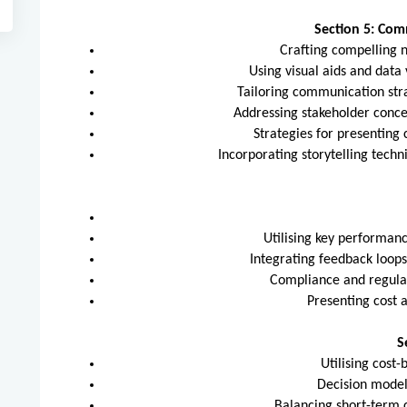
Section 5: Com
Crafting compelling n
Using visual aids and data 
Tailoring communication str
Addressing stakeholder concer
Strategies for presenting 
Incorporating storytelling tec
Utilising key performanc
Integrating feedback loop
Compliance and regulat
Presenting cost 
S
Utilising cost
Decision model
Balancing short-term 