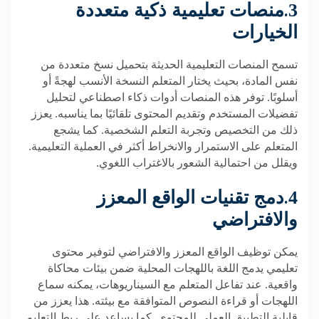
.
3
منصات تعليمية ذكية متعددة
الخيارات
تسمح المنصات التعليمية الحديثة بتحميل نسخ متعددة من
نفس المادة، بحيث يختار المتعلم النسخة الأنسب لهجةً أو
أسلوبًا. توفر هذه المنصات أدوات ذكاء اصطناعي لتحليل
تفضيلات المستخدم وتقديم المحتوى تلقائيًا بما يناسبه. يعزز
ذلك من التخصيص وتجربة التعلم الشخصية. كما يشجع
المتعلم على الاستمرار والانخراط أكثر في العملية التعليمية.
ويقلل من احتمالية الشعور بالاغتراب اللغوي
.
.
4
دمج تقنيات الواقع المعزز
والافتراضي
يمكن توظيف الواقع المعزز والافتراضي لتوفير محتوى
تعليمي يدمج اللغة باللهجات المحلية ضمن بيئات محاكاة
واقعية. عند تفاعل المتعلم مع السيناريوهات، يمكنه سماع
اللهجات أو قراءة النصوص المتوافقة مع بيئته. هذا يعزز من
قابلية التطبيق العملي للمحتوى. كما يساعد على ربط التعليم