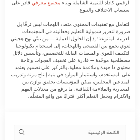
الرقمي كأداة للتنمية الشاملة وبناء
مجتمع معرفي
قادر على
استيعاب الاختلاف والتنوع
.
التعامل مع تعقيدات المحتوى متعدد اللهجات ليس ترفًا بل
ضرورة لتعزيز شمولية التعليم وفعاليته في المجتمعات
العربية المتنوعة؛ إذ إن الحلول العملية — من تبنّي نهج هجيني
لغوي يجمع بين الفصحى واللهجات، إلى استخدام تكنولوجيا
التكييف اللغوي والمنصات القابلة للتخصيص، وتأسيس دلائل
مصطلحية موحّدة — قادرة على تخفيف الفجوات وإتاحة
محتوى ذا جودة وملاءمة محلية. بالتركيز على تصميم يعتمد
على المستخدم، واستثمار الموارد في بنية إنتاج مرنة وتدريب
المبدعين المحليين، يمكن للمؤسسات تحقيق توازن بين
المعيارية والملاءمة الثقافية، ما يرفع من معدلات الفهم
والالتزام ويجعل التعلم أكثر اقترابًا من واقع المتعلّم
.