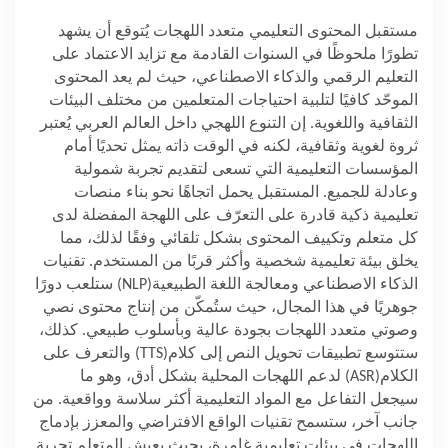
مستقبل المحتوى التعليمي متعدد اللهجات يُتوقع أن يشهد
تطورًا ملحوظًا في السنوات القادمة مع تزايد الاعتماد على
التعليم الرقمي والذكاء الاصطناعي، حيث لم يعد المحتوى
الموحّد كافيًا لتلبية احتياجات المتعلمين من مختلف البيئات
الثقافية واللغوية. إن التنوع اللهجي داخل العالم العربي يُعتبر
ثروة لغوية وثقافية، لكنه في الوقت ذاته يمثل تحديًا أمام
المؤسسات التعليمية التي تسعى لتقديم تجربة شمولية
وعادلة للجميع. المستقبل يحمل اتجاهًا نحو بناء منصات
تعليمية ذكية قادرة على التعرّف على اللهجة المفضلة لدى
كل متعلم وتكييف المحتوى بشكل تلقائي وفقًا لذلك، مما
يخلق بيئة تعليمية شخصية وأكثر قربًا من المستخدم. تقنيات
الذكاء الاصطناعي ومعالجة اللغة الطبيعية
(NLP)
ستلعب دورًا
جوهريًا في هذا المجال، حيث ستُمكّن من إنتاج محتوى نصي
وصوتي متعدد اللهجات بجودة عالية وبأسلوب طبيعي. كذلك،
ستتوسع تطبيقات تحويل النص إلى كلام
(TTS)
والتعرف على
الكلام
(ASR)
لدعم اللهجات المحلية بشكل أدق، وهو ما
سيجعل التفاعل مع المواد التعليمية أكثر سلاسة وواقعية. من
جانب آخر، ستسمح تقنيات الواقع الافتراضي والمعزز بإدماج
اللهجات في بيئات تعليمية غامرة، بحيث يعيش المتعلم تجربة