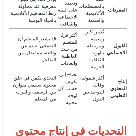
وتعتمد
بالمصطلحات
معرفية عند محاولة
المفردات
على البيئة
الأكاديمية
ربط المفاهيم الأكاديمية
الاجتماعية
والعلمية
بالحياة اليومية
والثقافية
تُعتبر أكثر
أكثر قربًا
رسمية
قد يشعر المتعلم أن
للمتعلم
القبول
ومرتبطة
الفصحى بعيدة عن
من حيث
الاجتماعي
بالهوية
واقعه، مما يقلل من
العاطفة
الثقافية
التفاعل
والعادات
العربية
تحتاج إلى
أكثر شمولية
التحدي يكمن في خلق
إنتاج
تكييف
وقابلة
محتوى تعليمي متوازن
المحتوى
حسب كل
للتوحيد بين
بين الرسمية والقرب
التعليمي
لهجة
الدول
من المتعلم
محلية
التحديات في إنتاج محتوى