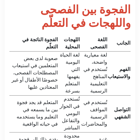
الفجوة بين الفصحى
واللهجات في التعلّم
اللغة
اللهجات
الفجوة الناتجة في
الجانب
الفصحى
المحلية
التعلّم
لغة معيارية
لغة الحياة
صعوبة لدى بعض
واضحة،
اليومية
المتعلمين في استيعاب
الفهم
تُستخدم في
التي
المصطلحات الفصحى،
والاستيعاب
المناهج
يفهمها
خصوصًا الأطفال أو غير
التعليمية
المتعلم
المعتادين عليها
الرسمية
بسرعة
تُستخدم
تُستخدم في
المتعلم قد يجد فجوة
في الحوار
التواصل
المواقف
بين ما يسمعه في
اليومي
الشفهي
الرسمية
التعليم وما يستخدمه
والتفاعل
والمحاضرات
في حياته الواقعية
المباشر
محدودة
غنية
يؤدي ذلك إلى فجوة