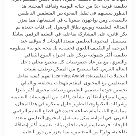
تعليمية قريبة جدًا من حياته اليومية وثقافته المحلية. هذا
التطور سيسهم في تقليل الفجوة بين المتعلمين الناطقين
بالفصحى ومن يواجهون صعوبات في استيعابها، مما يعزز
العدالة التعليمية ويوسع نطاق الوصول إلى فئات جديدة لم
تكن قادرة على المشاركة بفاعلية في التعليم الرقمي سابقًا.
مستقبل المحتوى التعليمي متعدد اللهجات لا يتوقف عند
الترجمة أو التكييف اللغوي فحسب، بل يتجه نحو بناء منظومة
تعليمية أكثر شمولية ترتكز على احترام التنوع الثقافي
واللغوي، مع مراعاة خصوصيات كل مجتمع محلي داخل
العالم العربي. كما سيصبح من الممكن توظيف تقنيات
التحليلات التعليمية
(Learning Analytics)
لفهم كيفية تفاعل
المتعلمين مع المحتوى المقدم بلهجات مختلفة، وبالتالي
تحسين جودة التصميم التعليمي وصناعة محتوى أكثر تأثيرًا.
ومن المتوقع أيضًا أن تنشأ شراكات بين المؤسسات التعليمية
وشركات التكنولوجيا لتطوير حلول مبتكرة في هذا المجال،
مما يفتح الباب أمام صناعة جديدة في قطاع التعليم الرقمي
العربي. في النهاية، يمثل مستقبل المحتوى التعليمي متعدد
اللهجات فرصة استراتيجية لخلق بيئات تعليمية أكثر إنصافًا،
تفاعلية، وقربًا من المتعلمين، مما يعزز من دور التعليم