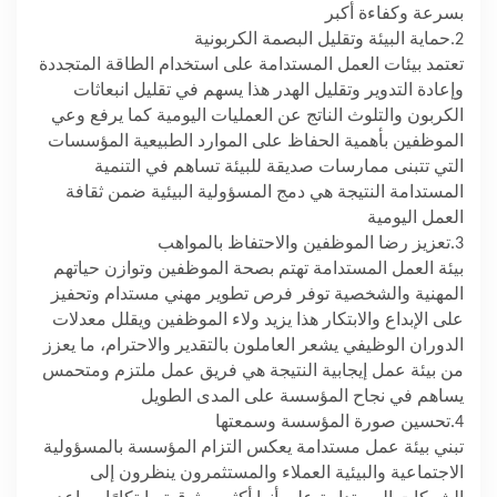
بسرعة وكفاءة أكبر
.2
حماية البيئة وتقليل البصمة الكربونية
تعتمد بيئات العمل المستدامة على استخدام الطاقة المتجددة
وإعادة التدوير وتقليل الهدر هذا يسهم في تقليل انبعاثات
الكربون والتلوث الناتج عن العمليات اليومية كما يرفع وعي
الموظفين بأهمية الحفاظ على الموارد الطبيعية المؤسسات
التي تتبنى ممارسات صديقة للبيئة تساهم في التنمية
المستدامة النتيجة هي دمج المسؤولية البيئية ضمن ثقافة
العمل اليومية
.3
تعزيز رضا الموظفين والاحتفاظ بالمواهب
بيئة العمل المستدامة تهتم بصحة الموظفين وتوازن حياتهم
المهنية والشخصية توفر فرص تطوير مهني مستدام وتحفيز
على الإبداع والابتكار هذا يزيد ولاء الموظفين ويقلل معدلات
الدوران الوظيفي يشعر العاملون بالتقدير والاحترام، ما يعزز
من بيئة عمل إيجابية النتيجة هي فريق عمل ملتزم ومتحمس
يساهم في نجاح المؤسسة على المدى الطويل
.4
تحسين صورة المؤسسة وسمعتها
تبني بيئة عمل مستدامة يعكس التزام المؤسسة بالمسؤولية
الاجتماعية والبيئية العملاء والمستثمرون ينظرون إلى