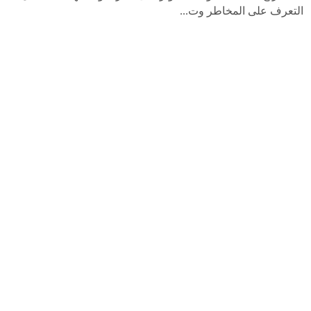
التعرف على المخاطر وت...
اقرأ المقال
اشترك بنشرتنا البريدية
ارسال