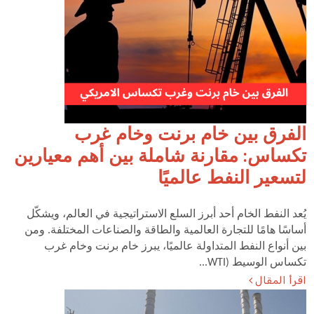
الفرق بين خام برنت وخام غرب
تكساس: مقارنة شاملة بين أهم معيارين
لتسعير النفط عالميًا
يُعد النفط الخام أحد أبرز السلع الاستراتيجية في العالم، ويشكّل
أساسًا هامًا للتجارة العالمية والطاقة والصناعات المختلفة. ومن
بين أنواع النفط المتداولة عالميًا، يبرز خام برنت وخام غرب
تكساس الوسيط (WTI...
اقرأ المقال