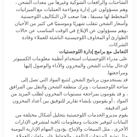
الشاحنات والرافعات الشوكية وغيرها من معدات الشحن ،
وهم مسؤولون عن إدارة ومواءمة العمليات مع الميزانيات
المخطط لها مسبقا ، هذا صعب لأن التكاليف اللوجستية
وأسعار الشحن تتقلب شهريًا وموسميًا في كثير من الأحيان
،وهم مسؤولون عن الإبلاغ في الوقت المناسب عن حالات
الطوارئ أو المخاوف اللوجيستية الناشئة للعملاء وقادة
الشركات.
التعامل مع برامج إدارة اللوجستيات
على مدراء اللوجستيات استخدام أنظمة معلومات الكمبيوتر
لإدخال بيانات الشحن والمخزون والأداء والوصول إليها
ومراجعتها.
قد يستخدمون برنامج الشحن لتتبع المواد التي تصل إلى
ساحة اللوجستيات ، وترك منطقة الشحن والنقل بين المرافق
، و قد يقومون بمراجعة مستويات المخزون لطلب المزيد من
المواد ، أو يقومون بإنشاء تقارير للتوفيق بين أعداد المخزون
غير الدقيقة.
يقوم مديرو الخدمات اللوجستية بتحليل أشكال مختلفة من
البيانات لتوفير تحديثات ومعلومات ثاقبة لمشرفي الإدارات
الأخرى ، مثل المبيعات والإنتاج. يؤدون المهام الإدارية اليومية
مثل توثيق المنتجات التالفة ، والحفاظ على ملفات العملاء