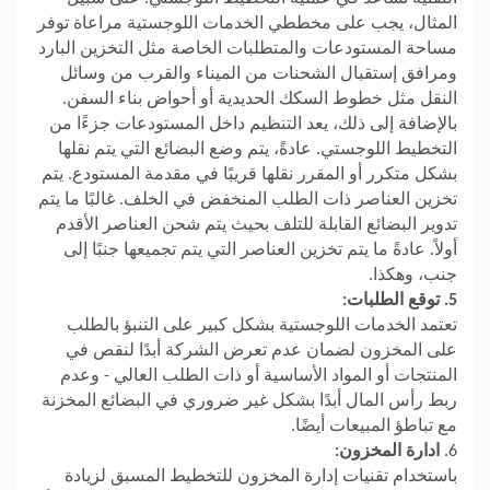
المثال، يجب على مخططي الخدمات اللوجستية مراعاة توفر
مساحة المستودعات والمتطلبات الخاصة مثل التخزين البارد
ومرافق إستقبال الشحنات من الميناء والقرب من وسائل
النقل مثل خطوط السكك الحديدية أو أحواض بناء السفن.
بالإضافة إلى ذلك، يعد التنظيم داخل المستودعات جزءًا من
التخطيط اللوجستي. عادةً، يتم وضع البضائع التي يتم نقلها
بشكل متكرر أو المقرر نقلها قريبًا في مقدمة المستودع. يتم
تخزين العناصر ذات الطلب المنخفض في الخلف. غالبًا ما يتم
تدوير البضائع القابلة للتلف بحيث يتم شحن العناصر الأقدم
أولاً. عادةً ما يتم تخزين العناصر التي يتم تجميعها جنبًا إلى
جنب، وهكذا.
5. توقع الطلبات:
تعتمد الخدمات اللوجستية بشكل كبير على التنبؤ بالطلب
على المخزون لضمان عدم تعرض الشركة أبدًا لنقص في
المنتجات أو المواد الأساسية أو ذات الطلب العالي - وعدم
ربط رأس المال أبدًا بشكل غير ضروري في البضائع المخزنة
مع تباطؤ المبيعات أيضًا.
6.
ادارة المخزون:
باستخدام تقنيات إدارة المخزون للتخطيط المسبق لزيادة