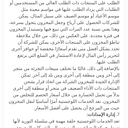
الطلب على المنتجات ذات الطلب العالي من المستخدمين أو
الطلبات التي يزداد الطلب عليها في مواسم معينة مثل
موسم الأعياد أو موسم الصيف على سبيل المثال، يمكن
للشركات الحصول على أرباح وجعل المخزون يتحول بسرعة،
وهذا يعني نسبة عدد المرات التي تبيع فيها وتستبدل المخزون
في فترة محددة. على العكس من ذلك، من خلال ملاحظة
تباطؤ المخزون على المنتجات الأخرى، يمكن للشركة أن
تحدد بشكل أفضل متى تقدم أسعارًا مخفضة أو حوافز أخرى
لتحرير رأس المال لإعادة الاستثمار في السلع التي يرتفع
الطلب عليها.
بالإضافة إلى ذلك، غالبًا ما تختلف مبيعات التجزئة من متجر
إلى آخر ومن منطقة إلى أخرى ومن بلد إلى آخر. تمكن
الإدارة الجيدة للمخزون الشركة من اتخاذ قرار بشحن
المنتجات ذات الأداء الضعيف في متجر أو منطقة إلى أخرى
بدلاً من تحمل الخسارة من خلال أسعار الخصم للتخلص من
المخزون. تعد الخدمات اللوجستية أمرًا أساسيًا لنقل المخزون
حيث من المرجح أن يحصل على أفضل الأسعار.
7.
إدارة الإمدادات:
تعد الخدمات اللوجستية حلقة مهمة في سلسلة التوريد لأنها
تسهل حركة البضائع من الموردين إلى الشركات المصنعة