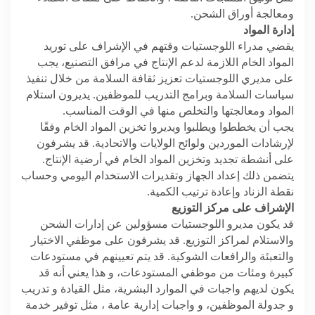
ومعالجة أوراق الشحن.
إدارة المواد
يقضي مدراء اللوجستيات وقتهم في الإشراف على توريد
المواد الخام اللازمة لدعم الإنتاج في مرافق التصنيع، يجب
على مديري اللوجستيات تعزيز ثقافة السلامة من خلال تنفيذ
سياسات السلامة وبرامج التدريب للموظفين. يديرون استلام
المواد ومعالجتها والتخلص منها في الوقت المناسب.
يجب أن يخططوا ويطلبوا ويديروا تخزين المواد الخام وفقًا
لإرشادات الموردين ولوائح الولايات والاتحادية. قد يشرفون
على أنشطة تجديد وتخزين المواد الخام في أرضية الإنتاج.
يتضمن ذلك إعداد الجهاز وتقديرات الاستخدام اليومي وحساب
نقطة الزناد وإعادة ترتيب الكمية.
الإشراف على مركز التوزيع
قد يكون مديرو اللوجستيات مسؤولين عن إدارات الشحن
والاستلام لمراكز التوزيع. قد يشرفون على موظفي الاختيار
والتعبئة والرافعات الشوكية. قد يتم تعيينهم في مستودعات
كبيرة ومئات من موظفي المستودعات، و هذا يعني أنه قد
يكون لديهم واجبات في الموارد البشرية، مثل القيادة و تدريب
و جدولة الموظفين، و واجبات إدارية عامة ، مثل توفير خدمة