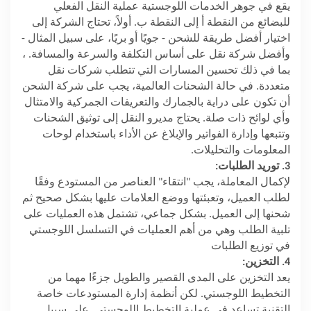
يقع في جوهر الخدمات اللوجستية عملية النقل الفعلي
للبضائع من النقطة أ إلى النقطة ب. أولاً، تحتاج الشركة إلى
اختيار أفضل طريقة للشحن - جويًا أو بريًا، على سبيل المثال -
وأفضل شركة نقل على أساس التكلفة والسرعة والمسافة. ،
بما في ذلك تحسين المسارات التي تتطلب شركات نقل
متعددة. في حالة الشحنات العالمية، يجب على شركة الشحن
أن تكون على دراية بالجمارك والتعريفات الجمركية والامتثال
وأي لوائح ذات صلة. يحتاج مديرو النقل إلى توثيق الشحنات
وتتبعها وإدارة الفواتير والإبلاغ عن الأداء باستخدام لوحات
المعلومات والتحليلات.
3. توريد الطلبات:
لإكمال المعاملة، يجب "انتقاء" العناصر من المستودع وفقًا
لطلب العميل، وتعبئتها ووضع العلامات عليها بشكل صحيح ثم
شحنها إلى العميل. بشكل جماعي، تشتمل هذه العمليات على
تلبية الطلب وهي من أهم العمليات في التسلسل اللوجستي
في توزيع الطلبات
4. التخزين:
يعد التخزين على المدى القصير والطويل جزءًا مهما من
التخطيط اللوجستي. لكن أنظمة إدارة المستودعات خاصة
التقنية تساعد في عملية التخطيط اللوجستي. على سبيل