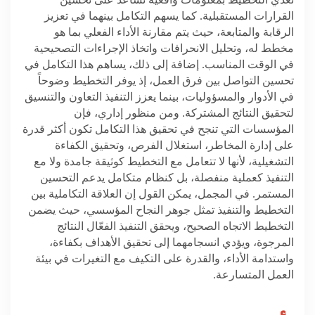
تُغذي التخطيط بمعلومات واقعية تساعد على تحسين
القرارات المستقبلية. كما يسهم التكامل بينهما في تعزيز
الرقابة والمتابعة، حيث يتم مقارنة الأداء الفعلي بما هو
مخطط له، وتحليل الانحرافات واتخاذ الإجراءات التصحيحية
في الوقت المناسب. إضافة إلى ذلك، يساهم هذا التكامل في
تحسين التواصل بين فرق العمل، إذ يوفر التخطيط وضوحاً
في الأدوار والمسؤوليات، بينما يعزز التنفيذ التعاون والتنسيق
لتحقيق النتائج المشتركة. ومن منظور إداري، فإن
المؤسسات التي تنجح في تحقيق هذا التكامل تكون أكثر قدرة
على إدارة المخاطر، استغلال الفرص، وتحقيق الكفاءة
التشغيلية، لأنها لا تتعامل مع التخطيط كوثيقة جامدة ولا مع
التنفيذ كعملية منفصلة، بل كنظام متكامل يدعم التحسين
المستمر. في المجمل، يمكن القول إن العلاقة التكاملية بين
التخطيط والتنفيذ تمثل جوهر النجاح المؤسسي، حيث يضمن
التخطيط الاتجاه الصحيح، ويحقق التنفيذ الفعّال النتائج
المرجوة، ويؤدي انسجامهما إلى تحقيق الأهداف بكفاءة،
واستدامة الأداء، والقدرة على التكيف مع التغيرات في بيئة
العمل المتسارعة
.