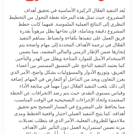
يُعد التنفيذ الفعّال الركيزة الأساسية في تحقيق أهداف
المشروع، حيث تمثل هذه المرحلة نقطة التحول من التخطيط
النظري إلى النتائج العملية الملموسة. فمهما كانت خطط
المشروع دقيقة وشاملة، فإن نجاحها يظل مرهوناً بقدرة
فريق العمل على تنفيذها بكفاءة وانضباط. يساهم التنفيذ
الفعّال في ترجمة الأهداف المحددة إلى مهام واضحة يتم
إنجازها ضمن الإطار الزمني والمالي المعتمد، مما يضمن
الاستخدام الأمثل للموارد المتاحة ويقلل من الهدر والتأخير.
كما يعتمد التنفيذ الناجح على التنسيق المستمر بين أعضاء
الفريق، وتوزيع الأدوار والمسؤوليات بشكل واضح، الأمر الذي
يعزز التعاون ويحد من التداخل أو التعارض في المهام. إضافة
إلى ذلك، يلعب التنفيذ الفعّال دوراً مهماً في متابعة الأداء
وقياس مستوى التقدم، حيث يتم رصد الانحرافات عن الخطة
المعتمدة واتخاذ الإجراءات التصحيحية في الوقت المناسب،
مما يحافظ على المشروع في المسار الصحيح نحو تحقيق
أهدافه. كما يتيح التنفيذ العملي اختبار واقعية الخطط ومدى
ملاءمتها للظروف الفعلية، الأمر الذي قد يتطلب تعديلات
مرنة تضمن استمرارية العمل دون التأثير على الأهداف