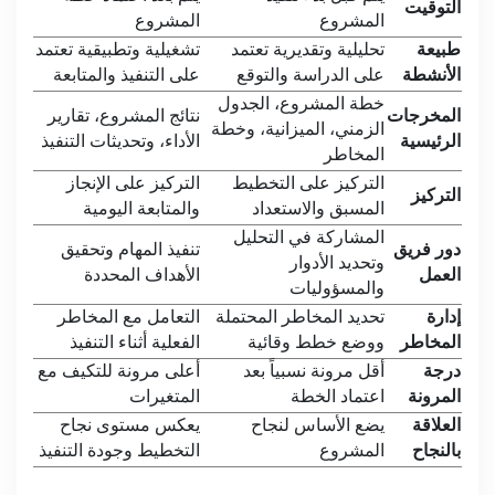
التوقيت
المشروع
المشروع
طبيعة
تحليلية وتقديرية تعتمد
تشغيلية وتطبيقية تعتمد
الأنشطة
على الدراسة والتوقع
على التنفيذ والمتابعة
خطة المشروع، الجدول
المخرجات
نتائج المشروع، تقارير
الزمني، الميزانية، وخطة
الرئيسية
الأداء، وتحديثات التنفيذ
المخاطر
التركيز على التخطيط
التركيز على الإنجاز
التركيز
المسبق والاستعداد
والمتابعة اليومية
المشاركة في التحليل
دور فريق
تنفيذ المهام وتحقيق
وتحديد الأدوار
العمل
الأهداف المحددة
والمسؤوليات
إدارة
تحديد المخاطر المحتملة
التعامل مع المخاطر
المخاطر
ووضع خطط وقائية
الفعلية أثناء التنفيذ
درجة
أقل مرونة نسبياً بعد
أعلى مرونة للتكيف مع
المرونة
اعتماد الخطة
المتغيرات
العلاقة
يضع الأساس لنجاح
يعكس مستوى نجاح
بالنجاح
المشروع
التخطيط وجودة التنفيذ