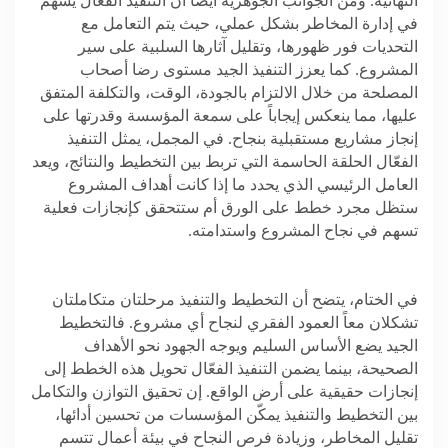
النهائية. ومن الجوانب الجوهرية أيضاً أن التنفيذ الفعّال يسهم
في إدارة المخاطر بشكل عملي، حيث يتم التعامل مع
التحديات فور ظهورها، وتقليل آثارها السلبية على سير
المشروع. كما يعزز التنفيذ الجيد مستوى رضا أصحاب
المصلحة من خلال الالتزام بالجودة، الوقت، والتكلفة المتفق
عليها، مما ينعكس إيجاباً على سمعة المؤسسة وقدرتها على
إنجاز مشاريع مستقبلية بنجاح. في المجمل، يمثل التنفيذ
الفعّال الحلقة الحاسمة التي تربط بين التخطيط والنتائج، ويعد
العامل الرئيسي الذي يحدد ما إذا كانت أهداف المشروع
ستظل مجرد خطط على الورق أم ستتحقق كإنجازات فعلية
تسهم في نجاح المشروع واستدامته
.
في الختام، يتضح أن التخطيط والتنفيذ مرحلتان متكاملتان
تشكلان معاً العمود الفقري لنجاح أي مشروع. فالتخطيط
الجيد يضع الأساس السليم ويوجه الجهود نحو الأهداف
الصحيحة، بينما يضمن التنفيذ الفعّال تحويل هذه الخطط إلى
إنجازات حقيقية على أرض الواقع. إن تحقيق التوازن والتكامل
بين التخطيط والتنفيذ يمكّن المؤسسات من تحسين أدائها،
تقليل المخاطر، وزيادة فرص النجاح في بيئة أعمال تتسم